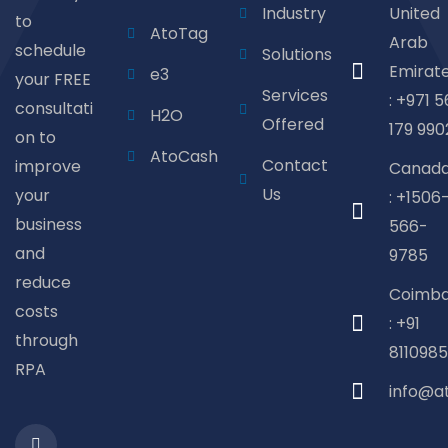
Industry
United
to
AtoTag
Arab
schedule
Solutions
Emirat
e3
your FREE
Services
: +971 5
consultati
H2O
Offered
179 990
on to
AtoCash
Contact
improve
Canad
Us
your
: +1506
business
566-
and
9785
reduce
Coimba
costs
: +91
through
8110985
RPA
info@a